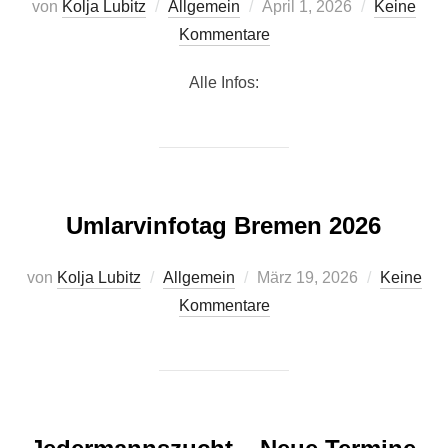
Veröffentlicht
von
Kolja Lubitz
Allgemein
April 1, 2026
Keine
am
Kommentare
Alle Infos:
Umlarvinfotag Bremen 2026
Veröffentlicht
von
Kolja Lubitz
Allgemein
März 19, 2026
Keine
am
Kommentare