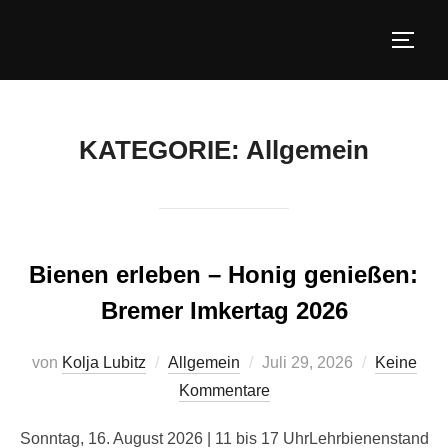
Zum
Inhalt
SEIT
springen
KATEGORIE:
Allgemein
Bienen erleben – Honig genießen:
Bremer Imkertag 2026
Veröffentlicht
von
Kolja Lubitz
Allgemein
Juli 29, 2026
Keine
am
Kommentare
Sonntag, 16. August 2026 | 11 bis 17 UhrLehrbienenstand