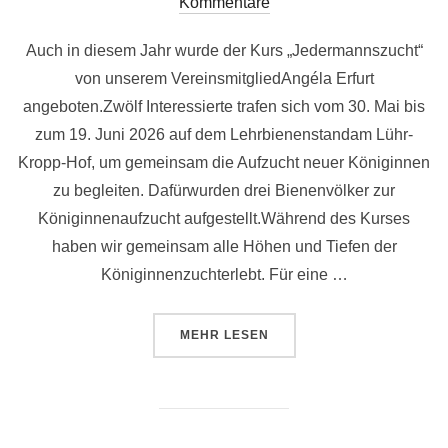
am
Kommentare
Auch in diesem Jahr wurde der Kurs „Jedermannszucht“
von unserem VereinsmitgliedAngéla Erfurt
angeboten.Zwölf Interessierte trafen sich vom 30. Mai bis
zum 19. Juni 2026 auf dem Lehrbienenstandam Lühr-
Kropp-Hof, um gemeinsam die Aufzucht neuer Königinnen
zu begleiten. Dafürwurden drei Bienenvölker zur
Königinnenaufzucht aufgestellt.Während des Kurses
haben wir gemeinsam alle Höhen und Tiefen der
Königinnenzuchterlebt. Für eine …
ÜBER „JEDERMANNSZUCHT 202
MEHR
LESEN