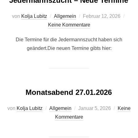
Jedermannszucht – Neue Termine
Veröffentlicht
von
Kolja Lubitz
Allgemein
Februar 12, 2026
am
Keine Kommentare
Die Termine für die Jedermannszucht haben sich
geändert.Die neuen Termine gibts hier:
Monatsabend 27.01.2026
Veröffentlicht
von
Kolja Lubitz
Allgemein
Januar 5, 2026
Keine
am
Kommentare