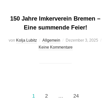
150 Jahre Imkerverein Bremen –
Eine summende Feier!
Veröffentlicht
von
Kolja Lubitz
Allgemein
Dezember 3, 2025
am
Keine Kommentare
Seitennummerierung
1
2
…
24
der