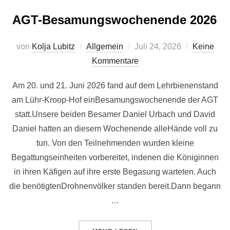
AGT-Besamungswochenende 2026
Veröffentlicht
von
Kolja Lubitz
Allgemein
Juli 24, 2026
Keine
am
Kommentare
Am 20. und 21. Juni 2026 fand auf dem Lehrbienenstand
am Lühr-Kroop-Hof einBesamungswochenende der AGT
statt.Unsere beiden Besamer Daniel Urbach und David
Daniel hatten an diesem Wochenende alleHände voll zu
tun. Von den Teilnehmenden wurden kleine
Begattungseinheiten vorbereitet, indenen die Königinnen
in ihren Käfigen auf ihre erste Begasung warteten. Auch
die benötigtenDrohnenvölker standen bereit.Dann begann
…