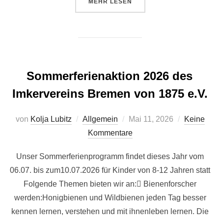
ÜBER „AGT-BESAMUNGSWOCHEN
MEHR
LESEN
Sommerferienaktion 2026 des
Imkervereins Bremen von 1875 e.V.
Veröffentlicht
von
Kolja Lubitz
Allgemein
Mai 11, 2026
Keine
am
Kommentare
Unser Sommerferienprogramm findet dieses Jahr vom
06.07. bis zum10.07.2026 für Kinder von 8-12 Jahren statt
Folgende Themen bieten wir an: Bienenforscher
werden:Honigbienen und Wildbienen jeden Tag besser
kennen lernen, verstehen und mit ihnenleben lernen. Die