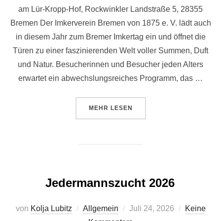
am Lür-Kropp-Hof, Rockwinkler Landstraße 5, 28355
Bremen Der Imkerverein Bremen von 1875 e. V. lädt auch
in diesem Jahr zum Bremer Imkertag ein und öffnet die
Türen zu einer faszinierenden Welt voller Summen, Duft
und Natur. Besucherinnen und Besucher jeden Alters
erwartet ein abwechslungsreiches Programm, das …
ÜBER „BIENEN ERLEBEN – HONI
MEHR
LESEN
Jedermannszucht 2026
Veröffentlicht
von
Kolja Lubitz
Allgemein
Juli 24, 2026
Keine