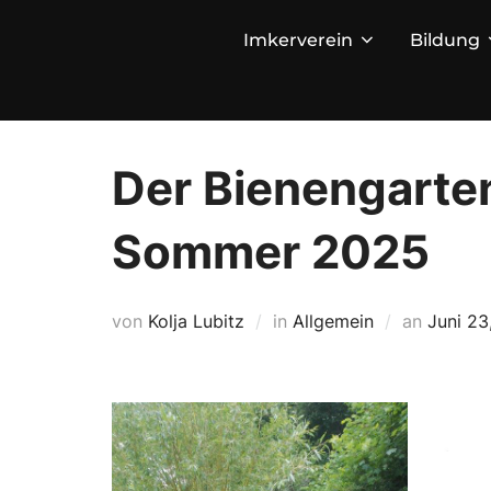
Zum
Imkerverein
Bildung
Inhalt
springen
Der Bienengarten
Sommer 2025
Veröffen
von
Kolja Lubitz
in
Allgemein
an
Juni 23
am