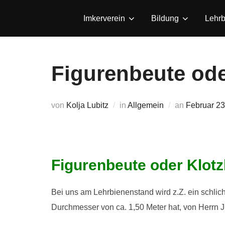
Zum
Imkerverein
Bildung
Lehrb
Inhalt
springen
Figurenbeute od
Veröffentlic
von
Kolja Lubitz
in
Allgemein
an
Februar 23
am
Figurenbeute oder Klot
Bei uns am Lehrbienenstand wird z.Z. ein schlic
Durchmesser von ca. 1,50 Meter hat, von Herrn J