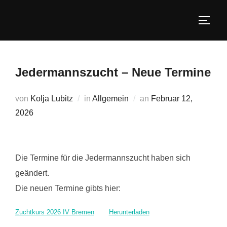
Zum
Inhalt
SEIT
springen
Jedermannszucht – Neue Termine
Veröffentlicht
von
Kolja Lubitz
in
Allgemein
an
Februar 12,
am
2026
Die Termine für die Jedermannszucht haben sich
geändert.
Die neuen Termine gibts hier:
Zuchtkurs 2026 IV Bremen
Herunterladen