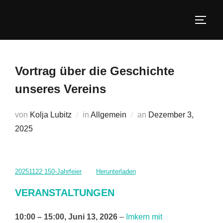
Zum
Inhalt
SEIT
springen
Vortrag über die Geschichte
unseres Vereins
Veröffentlicht
von
Kolja Lubitz
in
Allgemein
an
Dezember 3,
am
2025
20251122 150-Jahrfeier
Herunterladen
VERANSTALTUNGEN
10:00
–
15:00
,
Juni 13, 2026
–
Imkern mit